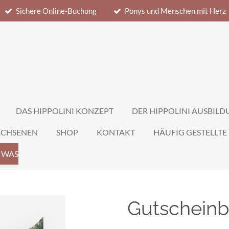
Sichere Online-Buchung
Ponys und Menschen mit Herz
DAS HIPPOLINI KONZEPT
DER HIPPOLINI AUSBIL
ACHSENEN
SHOP
KONTAKT
HÄUFIG GESTELLTE
 WAS
Gutscheinb