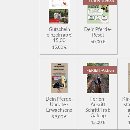
FERIEN-Aktion
Gutschein
Dein Pferde-
einzeln ab €
Reset
15,00
60,00 €
15,00 €
FERIEN-Aktion
Dein Pferde-
Ferien-
Kin
Update -
Ausritt
st
Erwachsene
Schritt Trab
a
Galopp
99,00 €
45,00 €