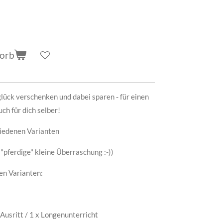
korb
glück verschenken und dabei sparen - für einen
ch für dich selber!
hiedenen Varianten
 "pferdige" kleine Überraschung :-))
nen Varianten:
 Ausritt / 1 x Longenunterricht