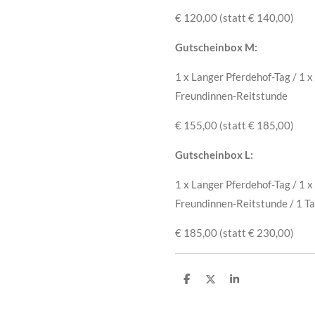
€ 120,00 (statt € 140,00)
Gutscheinbox M:
1 x Langer Pferdehof-Tag / 1 x 
Freundinnen-Reitstunde
€ 155,00 (statt € 185,00)
Gutscheinbox L:
1 x Langer Pferdehof-Tag / 1 x 
Freundinnen-Reitstunde / 1 T
€ 185,00 (statt € 230,00)
T
T
T
e
e
e
i
i
i
l
l
l