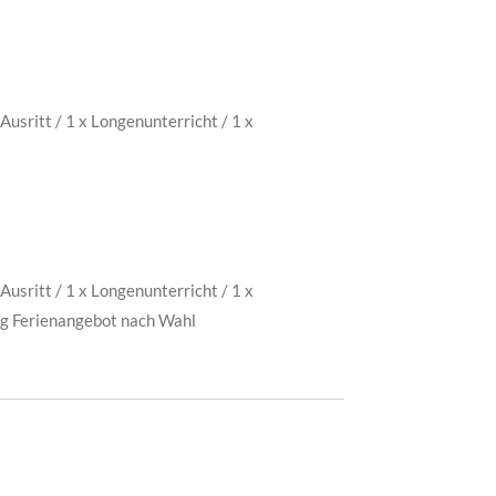
Ausritt / 1 x Longenunterricht / 1 x
Ausritt / 1 x Longenunterricht / 1 x
ag Ferienangebot nach Wahl