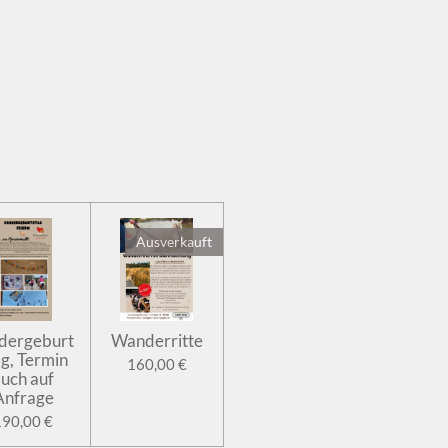
Ausverkauft
dergeburt
Wanderritte
ag, Termin
160,00 €
uch auf
Anfrage
190,00 €