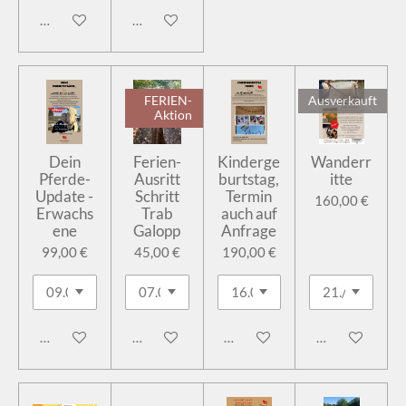
In den Warenkorb
In den Warenkorb
FERIEN-
Ausverkauft
Aktion
Dein
Ferien-
Kinderge
Wanderr
Pferde-
Ausritt
burtstag,
itte
Update -
Schritt
Termin
160,00 €
Erwachs
Trab
auch auf
ene
Galopp
Anfrage
99,00 €
45,00 €
190,00 €
In den Warenkorb
In den Warenkorb
In den Warenkorb
Bei Verfügbark