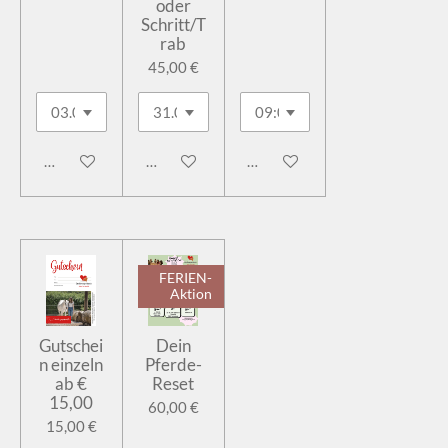
oder
Schritt/T
rab
45,00 €
In den Warenkorb
In den Warenkorb
In den Warenkorb
FERIEN-
Aktion
Gutschei
Dein
n einzeln
Pferde-
ab €
Reset
15,00
60,00 €
15,00 €