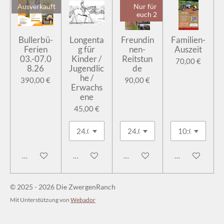
Ausverkauft
Nur für
euch 2
Bullerbü-
Longenta
Freundin
Familien-
Ferien
g für
nen-
Auszeit
03.-07.0
Kinder /
Reitstun
70,00 €
8.26
Jugendlic
de
he /
390,00 €
90,00 €
Erwachs
ene
45,00 €
Bei Verfügbarkeit benachrichtigen
In den Warenkorb
In den Warenkorb
In den Warenk
© 2025 - 2026 Die ZwergenRanch
Mit Unterstützung von
Webador